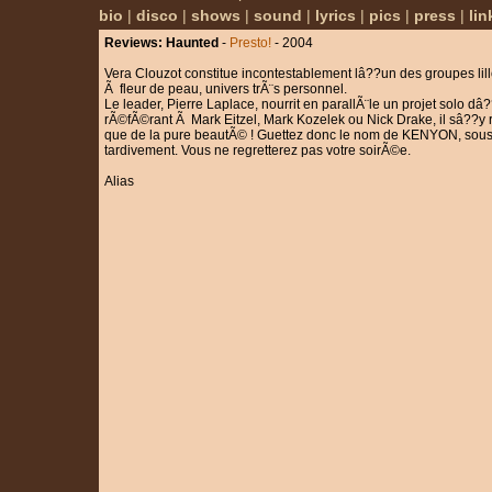
bio
|
disco
|
shows
|
sound
|
lyrics
|
pics
|
press
|
lin
Reviews: Haunted
-
Presto!
- 2004
Vera Clouzot constitue incontestablement lâ??un des groupes lill
Ã fleur de peau, univers trÃ¨s personnel.
Le leader, Pierre Laplace, nourrit en parallÃ¨le un projet solo
rÃ©fÃ©rant Ã Mark Eitzel, Mark Kozelek ou Nick Drake, il sâ??y 
que de la pure beautÃ© ! Guettez donc le nom de KENYON, sous 
tardivement. Vous ne regretterez pas votre soirÃ©e.
Alias